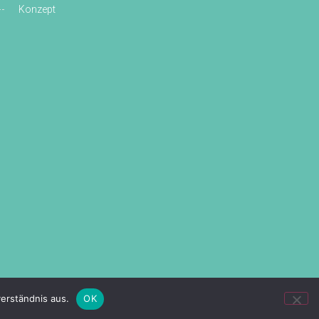
Konzept
erständnis aus.
OK